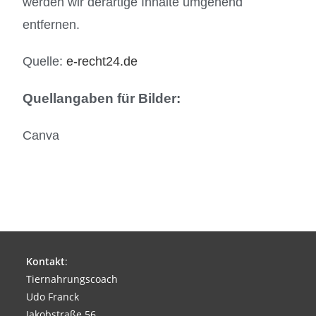
werden wir derartige Inhalte umgehend
entfernen.
Quelle:
e-recht24.de
Quellangaben für Bilder:
Canva
Kontakt
:
Tiernahrungscoach
Udo Franck
Jakobstraße 56