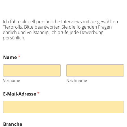
Ich führe aktuell persönliche Interviews mit ausgewählten
Tierprofis. Bitte beantworten Sie die folgenden Fragen
ehrlich und vollständig. Ich prüfe jede Bewerbung
persönlich.
Name
*
Vorname
Nachname
B
E-Mail-Adresse
*
r
a
n
c
h
e
Branche