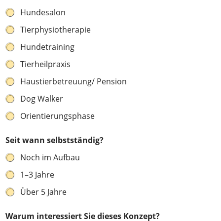
N
a
Hundesalon
m
e
Tierphysiotherapie
E
Hundetraining
-
M
Tierheilpraxis
a
i
Haustierbetreuung/ Pension
l
-
Dog Walker
A
d
Orientierungsphase
r
e
Seit wann selbstständig?
s
s
Noch im Aufbau
e
1–3 Jahre
Über 5 Jahre
Warum interessiert Sie dieses Konzept?